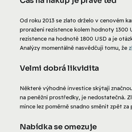
Čas na nákup je právě teď
Od roku 2013 se zlato drželo v cenovém kan
proražení rezistence kolem hodnoty 1300 US
rezistence na hodnotě 1800 USD a je otázk
Analýzy momentálně nasvědčují tomu, že
z
Velmi dobrá likvidita
Některé výhodné investice skýtají značnou
na peněžní prostředky, je nedostatečná. Zla
mince lez poměrně snadno směnit zpět za 
Nabídka se omezuje