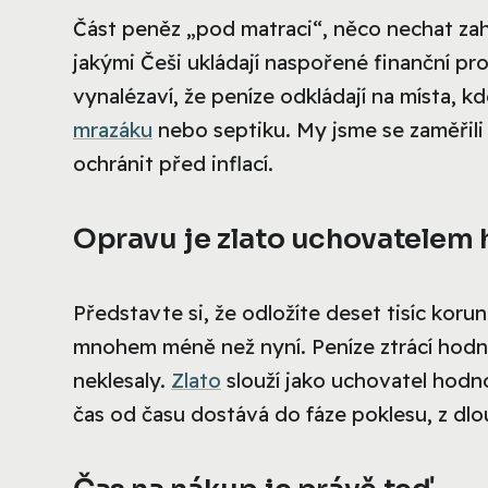
Část peněz „pod matraci“, něco nechat za
jakými Češi ukládají naspořené finanční pr
vynalézaví, že peníze odkládají na místa, 
mrazáku
nebo septiku. My jsme se zaměřili
ochránit před inflací.
Opravu je zlato uchovatelem
Představte si, že odložíte deset tisíc koru
mnohem méně než nyní. Peníze ztrácí hodnot
neklesaly.
Zlato
slouží jako uchovatel hodno
čas od času dostává do fáze poklesu, z dl