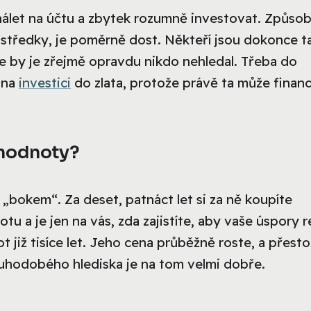
hálet na účtu a zbytek rozumně investovat. Způsob
ostředky, je poměrně dost. Někteří jsou dokonce t
kde by je zřejmě opravdu nikdo nehledal. Třeba do
 na
investici
do zlata, protože právě ta může finan
 hodnoty?
n „bokem“. Za deset, patnáct let si za ně koupíte
u a je jen na vás, zda zajistíte, aby vaše úspory r
t již tisíce let. Jeho cena průběžně roste, a přest
ouhodobého hlediska je na tom velmi dobře.