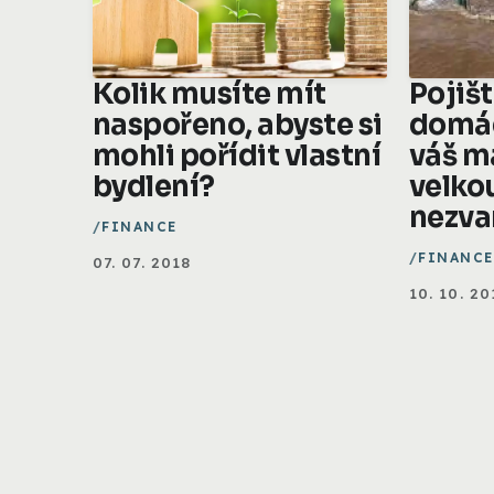
Kolik musíte mít
Pojiš
naspořeno, abyste si
domác
mohli pořídit vlastní
váš m
bydlení?
velko
nezv
FINANCE
FINANCE
07. 07. 2018
10. 10. 20