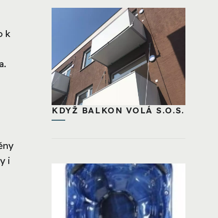
o k
a.
KDYŽ BALKON VOLÁ S.O.S.
měny
y i