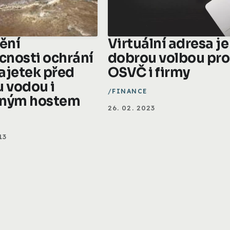
tění
Virtuální adresa je
nosti ochrání
dobrou volbou pro
ajetek před
OSVČ i firmy
u vodou i
FINANCE
aným hostem
26. 02. 2023
13