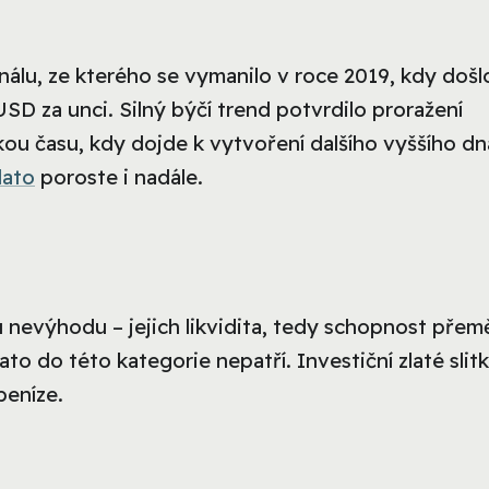
álu, ze kterého se vymanilo v roce 2019, kdy došl
D za unci. Silný býčí trend potvrdilo proražení
ou času, kdy dojde k vytvoření dalšího vyššího dn
lato
poroste i nadále.
 nevýhodu – jejich likvidita, tedy schopnost pře
to do této kategorie nepatří. Investiční zlaté slitk
peníze.