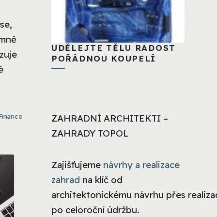
se,
amně
UDĚLEJTE TĚLU RADOST
zuje
POŘÁDNOU KOUPELÍ
é
Finance
ZAHRADNÍ ARCHITEKTI –
ZAHRADY TOPOL
Zajišťujeme
návrhy a realizace
zahrad
na klíč od
architektonickému návrhu přes realizac
po celoroční údržbu.