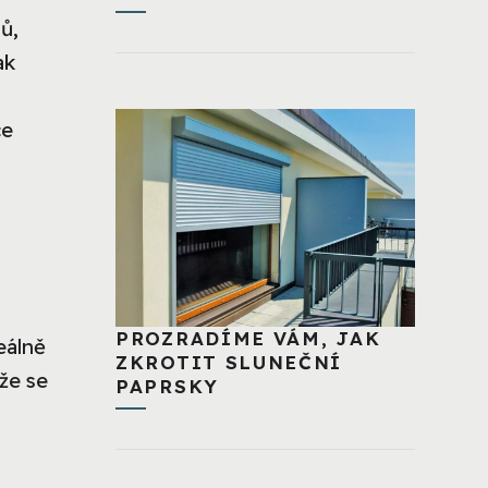
ů,
ak
ce
PROZRADÍME VÁM, JAK
eálně
ZKROTIT SLUNEČNÍ
ože se
PAPRSKY