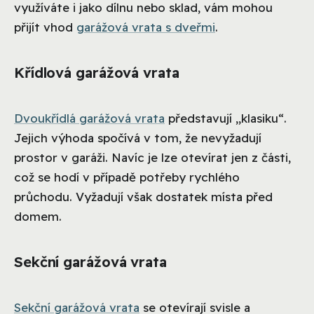
využíváte i jako dílnu nebo sklad, vám mohou
přijít vhod
garážová vrata s dveřmi
.
Křídlová garážová vrata
Dvoukřídlá garážová vrata
představují „klasiku“.
Jejich výhoda spočívá v tom, že nevyžadují
prostor v garáži. Navíc je lze otevírat jen z části,
což se hodí v případě potřeby rychlého
průchodu. Vyžadují však dostatek místa před
domem.
Sekční garážová vrata
Sekční garážová vrata
se otevírají svisle a