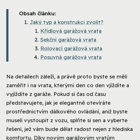
Obsah článku:
Jaký typ a konstrukci zvolit?
Křídlová garážová vrata
Sekční garážová vrata
Rolovací garážová vrata
Posuvná garážová vrata
Na detailech záleží, a právě proto byste se měli
zaměřit i na vrata, kterými den co den vjíždíte a
vyjíždíte z garáže. Pokud si čas od času
představujete, jak je elegantně otevíráte
prostřednictvím dálkového ovládání, aniž byste
museli vystoupit z vozu, splňte si sen a vyberte
řešení, jež vám bude dělat radost nejen z hlediska
komfortu. Díky novým garážovým vratům