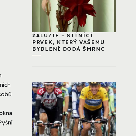
ŽALUZIE – STÍNÍCÍ
PRVEK, KTERÝ VAŠEMU
BYDLENÍ DODÁ ŠMRNC
a
ních
ůsobů
 okna
Pyšní