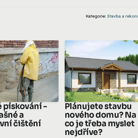
Kategorie:
Stavba a rekon
 pískování -
Plánujete stavbu
ašné a
nového domu? Na
vní čištění
co je třeba myslet
nejdříve?