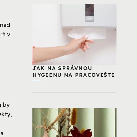
 nad
rá v
JAK NA SPRÁVNOU
HYGIENU NA PRACOVIŠTI
n by
ekty,
na