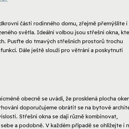
odkrovní části rodinného domu, zřejmě přemýšlíte i
eného světla. Ideální volbou jsou střešní okna, kte
ách. Pusťte do tmavých střešních prostorů trochu
funkcí. Dále ještě slouží pro větrání a poskytnutí
nicméně obecně se uvádí, že prosklená plocha oke
vrhování doporučujeme obrátit se na bytové archit
slosti. Střešní okna se dají různě kombinovat,
 sebe a podobně. V každém případě se ohlížejte i 