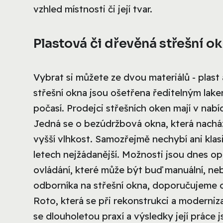
vzhled místnosti či její tvar.
Plastová či dřevěná střešní o
Vybrat si můžete ze dvou materiálů - plas
střešní okna jsou ošetřena ředitelným lake
počasí. Prodejci střešních oken mají v nab
Jedná se o bezúdržbová okna, která nacház
vyšší vlhkost. Samozřejmě nechybí ani klasi
letech nejžádanější. Možnosti jsou dnes 
ovládání, které může být buď manuální, neb
odborníka na střešní okna, doporučujeme o
Roto, která se při rekonstrukci a moderniz
se dlouholetou praxí a výsledky její práce 