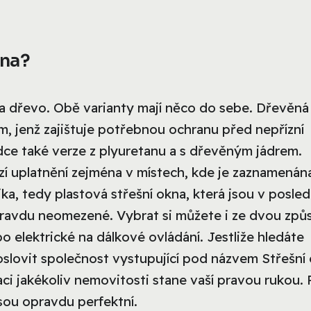
kna?
t a dřevo. Obě varianty mají něco do sebe. Dřevěná
m, jenž zajištuje potřebnou ochranu před nepřízní
ídce také verze z plyuretanu a s dřevěným jádrem.
í uplatnění zejména v místech, kde je zaznamenán
ka, tedy plastová střešní okna, která jsou v posled
opravdu neomezené. Vybrat si můžete i ze dvou zp
o elektrické na dálkové ovládání. Jestliže hledáte
slovit společnost vystupující pod názvem Střešní
aci jakékoliv nemovitosti stane vaší pravou rukou. 
jsou opravdu perfektní.