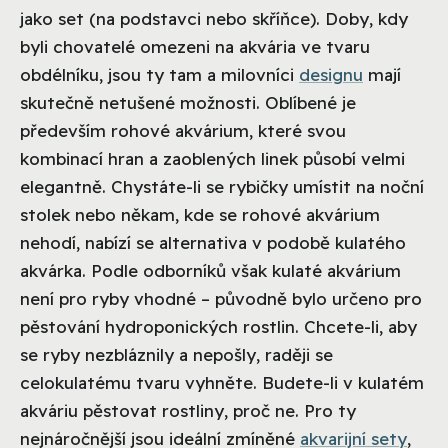
jako set (na podstavci nebo skříňce). Doby, kdy
byli chovatelé omezeni na akvária ve tvaru
obdélníku, jsou ty tam a milovníci
designu
mají
skutečně netušené možnosti. Oblíbené je
především rohové akvárium, které svou
kombinací hran a zaoblených linek působí velmi
elegantně. Chystáte-li se rybičky umístit na noční
stolek nebo někam, kde se rohové akvárium
nehodí, nabízí se alternativa v podobě kulatého
akvárka. Podle odborníků však kulaté akvárium
není pro ryby vhodné – původně bylo určeno pro
pěstování hydroponických rostlin. Chcete-li, aby
se ryby nezbláznily a nepošly, raději se
celokulatému tvaru vyhněte. Budete-li v kulatém
akváriu pěstovat rostliny, proč ne. Pro ty
nejnáročnější jsou ideální zmíněné
akvarijní sety
,