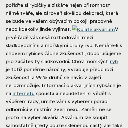
pořiďte si rybičky a získáte nejen přítomnost
němé tváře, ale zároveň skvělou dekoraci, která
se bude ve vašem obývacím pokoji, pracovně
nebo kdekoliv jinde vyjímat.
V
prvé řadě vás čeká rozhodování mezi
sladkovodními a mořskými druhy ryb. Nemáte-li s
chovem rybiček žádné zkušenosti, doporučujeme
pro začátek ty sladkovodní. Chov mořských
ryb
je totiž poměrně náročný, vyžaduje předchozí
zkušenosti a 99 % druhů se navíc v zajetí
nerozmnožuje. Informací o akvarijních rybkách je
na
internetu
spousta a nebudete-li si vědět s
výběrem rady, určitě vám s výběrem poradí
odborníci v místním zverimexu. Zaměříme se
proto na výběr akvária. Akvárium lze koupit
samostatně (tedy pouze skleněnou část), ale také