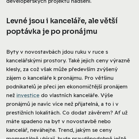
developerských projektů nadšení.
Levné jsou i kanceláře, ale větší
poptávka je po pronájmu
Byty v novostavbách jdou ruku v ruce s
kancelářskými prostory. Také jejich ceny výrazně
klesly, za což však může především zvýšený
zájem o kanceláře k pronájmu. Pro většinu
podnikatelů je přeci jen ekonomičtější pronájem
než
investice
do vlastních kanceláře. Výše
pronájmů je navíc více než přijatelná, a to i v
prestižních lokalitách. Co dodat závěrem? Ať už
máte spadeno na byt v novostavbě nebo
kancelář, neváhejte. Trend, jakým se ceny
momentálně ubírají, bude pravděpodobně ještě