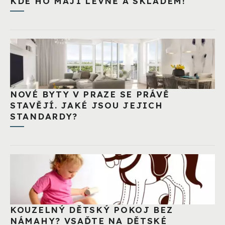
KDE HO MAJÍ LEVNĚ A SKLADEM!
NOVÉ BYTY V PRAZE SE PRÁVĚ
STAVĚJÍ. JAKÉ JSOU JEJICH
STANDARDY?
KOUZELNÝ DĚTSKÝ POKOJ BEZ
NÁMAHY? VSAĎTE NA DĚTSKÉ