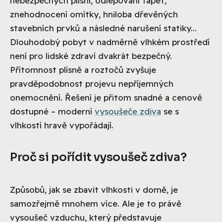
nebezpečných plísní, odlepování tapet,
znehodnocení omítky, hniloba dřevěných
stavebních prvků a následné narušení statiky...
Dlouhodobý pobyt v nadměrně vlhkém prostředí
není pro lidské zdraví dvakrát bezpečný.
Přítomnost plísně a roztočů zvyšuje
pravděpodobnost projevu nepříjemných
onemocnění. Řešení je přitom snadné a cenově
dostupné – moderní
vysoušeče zdiva
se s
vlhkostí hravě vypořádají.
Proč si pořídit vysoušeč zdiva?
Způsobů, jak se zbavit vlhkosti v domě, je
samozřejmě mnohem více. Ale je to právě
vysoušeč vzduchu, který představuje