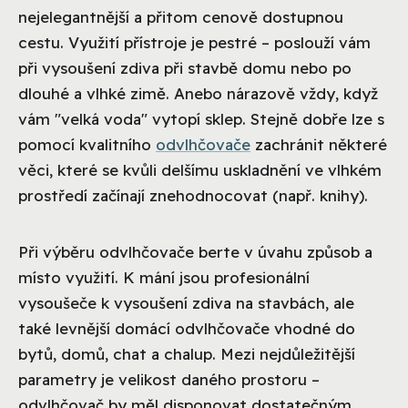
nejelegantnější a přitom cenově dostupnou
cestu. Využití přístroje je pestré – poslouží vám
při vysoušení zdiva při stavbě domu nebo po
dlouhé a vlhké zimě. Anebo nárazově vždy, když
vám "velká voda" vytopí sklep. Stejně dobře lze s
pomocí kvalitního
odvlhčovače
zachránit některé
věci, které se kvůli delšímu uskladnění ve vlhkém
prostředí začínají znehodnocovat (např. knihy).
Při výběru odvlhčovače berte v úvahu způsob a
místo využití. K mání jsou profesionální
vysoušeče k vysoušení zdiva na stavbách, ale
také levnější domácí odvlhčovače vhodné do
bytů, domů, chat a chalup. Mezi nejdůležitější
parametry je velikost daného prostoru –
odvlhčovač by měl disponovat dostatečným