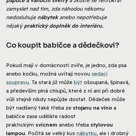
papuče a vánoční svetry
a zkuste se tentokrát
zamyslet nad tím, zda náhodou někomu
nedosluhuje
nábytek
anebo nepotřebuje
nějaký
praktický doplněk do interiéru.
Co koupit babičce a dědečkovi?
Pokud mají v domácnosti zvíře, je jedno, zda psa
anebo kočku, možná uvítají novou
sedací
soupravu
. Ta stará již může
být
ošoupaná, špinavá,
a především plná chlupů, které z ní ani při dobré
vůli stejně nikdy nepůjde dostat. Dědeček může
být nadšený také třeba ze
stojanu na víno
a
babičce zase uděláte radost
praktickým
svícnem
anebo třeba
stylovou
lampou
. Počítá se velký kus
nábytku
, ale i drobný