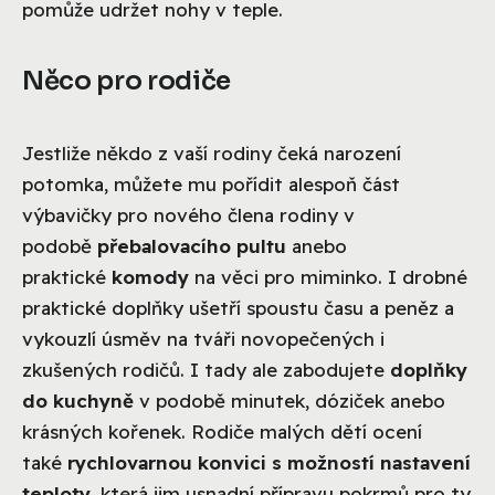
pomůže udržet nohy v teple.
Něco pro rodiče
Jestliže někdo z vaší rodiny čeká narození
potomka, můžete mu pořídit alespoň část
výbavičky pro nového člena rodiny v
podobě
přebalovacího pultu
anebo
praktické
komody
na věci pro miminko. I drobné
praktické doplňky ušetří spoustu času a peněz a
vykouzlí úsměv na tváři novopečených i
zkušených rodičů. I tady ale zabodujete
doplňky
do kuchyně
v podobě minutek, dóziček anebo
krásných kořenek. Rodiče malých dětí ocení
také
rychlovarnou konvici s možností nastavení
teploty
, která jim usnadní přípravu pokrmů pro ty