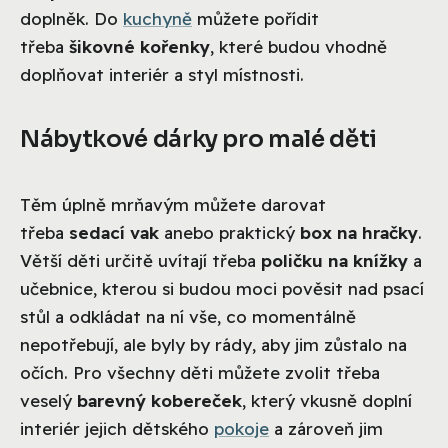
doplněk. Do
kuchyně
můžete pořídit
třeba
šikovné kořenky
, které budou vhodně
doplňovat interiér a styl místnosti.
Nábytkové dárky pro malé děti
Těm úplně mrňavým můžete darovat
třeba
sedací vak
anebo praktický
box na hračky
.
Větší děti určitě uvítají třeba
poličku na knížky
a
učebnice, kterou si budou moci pověsit nad psací
stůl a odkládat na ní vše, co momentálně
nepotřebují, ale byly by rády, aby jim zůstalo na
očích. Pro všechny děti můžete zvolit třeba
veselý
barevný kobereček
, který vkusně doplní
interiér jejich dětského
pokoje
a zároveň jim