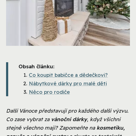
Obsah článku:
Co koupit babičce a dědečkovi?
Nábytkové dárky pro malé děti
Něco pro rodiče
Další Vánoce představují pro každého další výzvu.
Co zase vybrat za
vánoční dárky
, když všichni
stejně všechno mají? Zapomeňte na
kosmetiku,