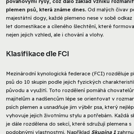
povahovými rysy, což dalo základ vzniku rozmani
plemen psů, která známe dnes.
Od malých čivav p
majestátní dogy, každé plemeno nese v sobě odkaz 
let domestikace a cíleného šlechtění, které formova
nejen jejich vzhled, ale i chování a vlohy.
Klasifikace dle FCI
Mezinárodní kynologická federace (FCI) rozděluje 
psů do 10 skupin podle jejich fyzických charakteristi
původu a využití. Toto rozdělení pomáhá chovatelů
majitelům a nadšencům lépe se orientovat v rozman
psích plemen a usnadňuje jim výběr psa, který nejlé
vyhovuje jejich životnímu stylu a potřebám. Každá s
je dále rozdělena do sekcí, které sdružují plemena s
podobnými vlastnostmi. Například
Skupina 1
zahrnu