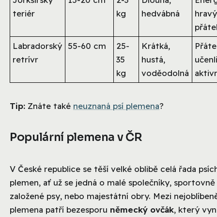
teriér
kg
hedvábná
hravý
přáte
Labradorský
55-60 cm
25-
Krátká,
Přáte
retrívr
35
hustá,
učenl
kg
voděodolná
aktiv
Tip:
Znáte také
neuznaná psí plemena
?
Populární plemena v ČR
V České republice se těší velké oblibě celá řada psíc
plemen, ať už se jedná o malé společníky, sportovně
založené psy, nebo majestátní obry. Mezi nejoblíbeně
plemena patří bezesporu
německý ovčák
, který vyn