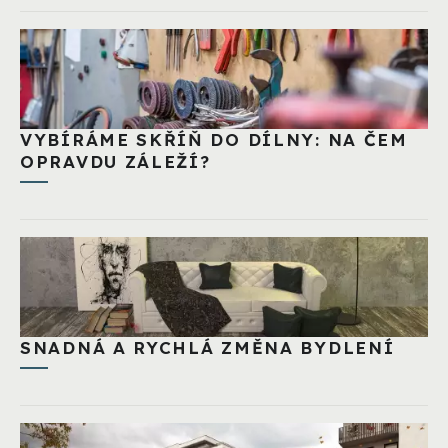
VYBÍRÁME SKŘÍŇ DO DÍLNY: NA ČEM
OPRAVDU ZÁLEŽÍ?
SNADNÁ A RYCHLÁ ZMĚNA BYDLENÍ