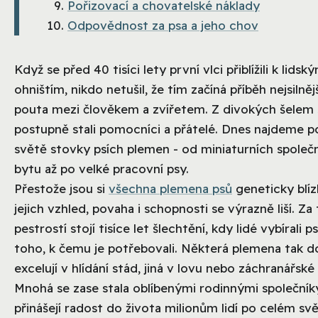
Pořizovací a chovatelské náklady
Odpovědnost za psa a jeho chov
Když se před 40 tisíci lety první vlci přiblížili k lidsk
ohništím, nikdo netušil, že tím začíná příběh nejsilněj
pouta mezi člověkem a zvířetem. Z divokých šelem 
postupně stali pomocníci a přátelé. Dnes najdeme 
světě stovky psích plemen - od miniaturních společ
bytu až po velké pracovní psy.
Přestože jsou si
všechna plemena psů
geneticky blíz
jejich vzhled, povaha i schopnosti se výrazně liší. Za
pestrostí stojí tisíce let šlechtění, kdy lidé vybírali 
toho, k čemu je potřebovali. Některá plemena tak 
excelují v hlídání stád, jiná v lovu nebo záchranářské 
Mnohá se zase stala oblíbenými rodinnými společníky
přinášejí radost do života milionům lidí po celém svě