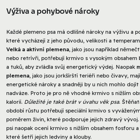
Výživa a pohybové nároky
Každé plemeno psa má odlišné nároky na výživu a p
které vycházejí z jeho původu, velikosti a tempera
Velká a aktivní plemena
, jako jsou například němečt
nebo retrívři, potřebují krmivo s vysokým obsahem b
a tuků, aby zvládla svůj energetický výdej. Naopak
m
plemena
, jako jsou jorkšírští teriéři nebo čivavy, ma
energetické nároky a snadněji by u nich mohlo dojít
nadváze. Proto je pro ně vhodné krmivo s nižším o
kalorií.
Důležité je také brát v úvahu věk psa
. Štěňat
období růstu potřebují speciální krmivo s vyvážený
poměrem živin, které podporuje jejich zdravý vývoj. 
psi naopak ocení krmivo s nižším obsahem fosforu a 
které šetří jejich ledviny a klouby.