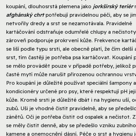
koupání, dlouhosrstá plemena jako
jorkšírský teriér
afghánský chrt
potřebují pravidelnou péči, aby se ji
netvořily dredy a srst se nezamotávala. Pravidelné
kartáčování odstraňuje odumřelé chlupy a nečistoty
zároveň podporuje prokrvení kůže. Frekvence kartá
se liší podle typu srsti, ale obecně platí, že čím delší 
srst, tím častěji je potřeba psa kartáčovat. Koupání 
se mělo provádět pouze v případě potřeby, jelikož př
časté mytí může narušit přirozenou ochrannou vrst
Pro koupání je důležité používat speciální šampony a
kondicionéry určené pro psy, které respektují pH jej
kůže. Kromě srsti je důležité dbát i na hygienu uší, o
zubů. Uši je vhodné čistit pravidelně, aby se předešl
zánětů. Oči je potřeba čistit od ospalek a nečistot. 
se měly čistit denně, aby se předešlo vzniku zubního
kamene a onemocnění dásní. Péče o srst a hygienu j