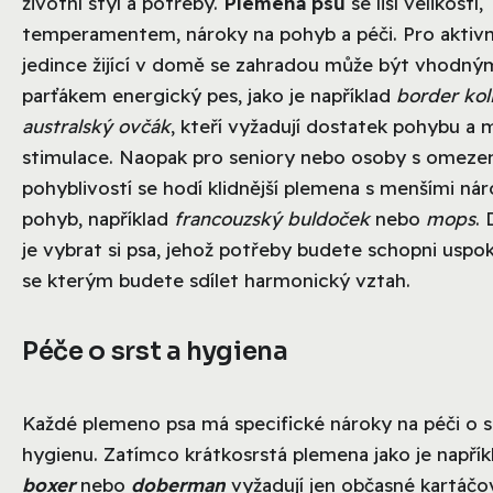
životní styl a potřeby.
Plemena psů
se liší velikostí,
temperamentem, nároky na pohyb a péči. Pro aktivn
jedince žijící v domě se zahradou může být vhodný
parťákem energický pes, jako je například
border kol
australský ovčák
, kteří vyžadují dostatek pohybu a 
stimulace. Naopak pro seniory nebo osoby s omeze
pohyblivostí se hodí klidnější plemena s menšími ná
pohyb, například
francouzský buldoček
nebo
mops
. 
je vybrat si psa, jehož potřeby budete schopni uspok
se kterým budete sdílet harmonický vztah.
Péče o srst a hygiena
Každé plemeno psa má specifické nároky na péči o s
hygienu. Zatímco krátkosrstá plemena jako je napřík
boxer
nebo
doberman
vyžadují jen občasné kartáčo