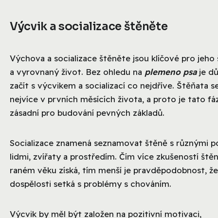
Výcvik a socializace štěněte
Výchova a socializace štěněte jsou klíčové pro jeho
a vyrovnaný život. Bez ohledu na
plemeno psa
je dů
začít s výcvikem a socializací co nejdříve. Štěňata se
nejvíce v prvních měsících života, a proto je tato fá
zásadní pro budování pevných základů.
Socializace znamená seznamovat štěně s různými p
lidmi, zvířaty a prostředím. Čím více zkušeností ště
raném věku získá, tím menší je pravděpodobnost, že
dospělosti setká s problémy s chováním.
Výcvik by měl být založen na pozitivní motivaci,