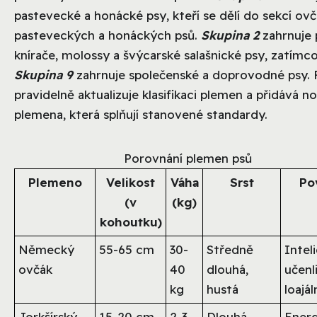
pastevecké a honácké psy, kteří se dělí do sekcí ov
pasteveckých a honáckých psů.
Skupina 2
zahrnuje 
knírače, molossy a švýcarské salašnické psy, zatímc
Skupina 9
zahrnuje společenské a doprovodné psy. 
pravidelně aktualizuje klasifikaci plemen a přidává n
plemena, která splňují stanovené standardy.
Porovnání plemen psů
Plemeno
Velikost
Váha
Srst
Po
(v
(kg)
kohoutku)
Německý
55-65 cm
30-
Středně
Intel
ovčák
40
dlouhá,
učenl
kg
hustá
loajál
Jorkšírský
15-20 cm
2-3
Dlouhá,
Energ