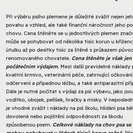
Při výběru psího plemene je důležité zvážit nejen je
povahu a vzhled, ale také finanční náročnost jeho po
chovu. Cena štěněte se u jednotlivých plemen značně
může se pohybovat od několika tisíc korun u kříženc
útulku až po desítky tisíc za štěně s průkazem půvo
renomovaného chovatele.
Cena štěněte je však jen
počátečním výdajem.
Mezi další pravidelné náklady 
kvalitní krmivo, veterinární péče, zahrnující očkování
odčervení a případnou léčbu, a také antiparazitní pří
Dále je nutné počítat s výdaji za psí výbavu, jako jso
vodítko, obojek, pelíšek, hračky a misky. V neposledn
je vhodné zvážit i náklady na psí školu, hlídání psa 
dovolené nebo pojištění odpovědnosti za škodu
způsobenou psem.
Celkové náklady na chov psa se 
mohou pohybovat v řádech tisíců korun ročně.
Pře