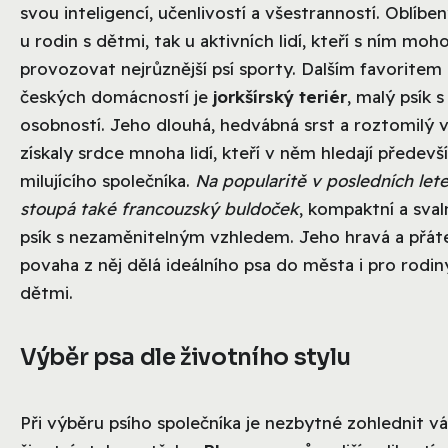
svou inteligencí, učenlivostí a všestranností. Oblíben
u rodin s dětmi, tak u aktivních lidí, kteří s ním moh
provozovat nejrůznější psí sporty. Dalším favoritem
českých domácností je
jorkšírský teriér
, malý psík 
osobností. Jeho dlouhá, hedvábná srst a roztomilý v
získaly srdce mnoha lidí, kteří v něm hledají předevš
milujícího společníka.
Na popularitě v posledních let
stoupá také francouzský buldoček
, kompaktní a sval
psík s nezaměnitelným vzhledem. Jeho hravá a přát
povaha z něj dělá ideálního psa do města i pro rodin
dětmi.
Výběr psa dle životního stylu
Při výběru psího společníka je nezbytné zohlednit vá