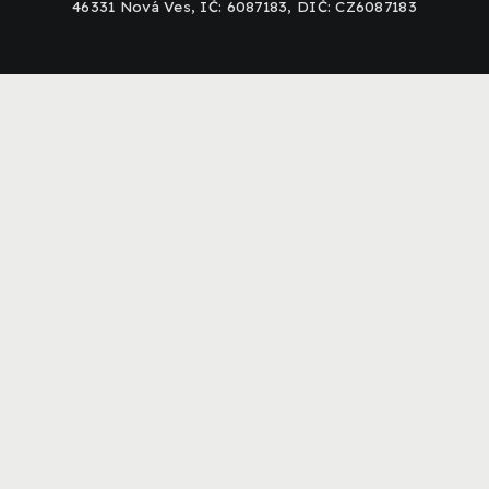
46331 Nová Ves, IČ: 6087183, DIČ: CZ6087183