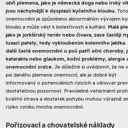
obří plemena, jako je německá doga nebo irský vl
jsou náchylnější k dysplazii kyčelního kloubu.
Tot
onemocnění je způsobeno abnormálním vývojem ky
kloubu a může vést k bolestivosti a kulhání.
Malá pl
jako je jorkšírský teriér nebo čivava, zase častěji tr
luxací pately, tedy vykloubením kolenního jablka.
další častá onemocnění u psů patří oční choroby, j
katarakta nebo glaukom, kožní problémy, alergie 
onemocnění srdce.
Je důležité si uvědomit, že ne v
psi daného plemene onemocní, ale je dobré být
informovaný o potenciálních rizicích a věnovat pre
dostatečnou pozornost. Pravidelné veterinární prohl
kvalitní strava a dostatek pohybu mohou výrazně sní
riziko vzniku mnoha onemocnění.
Pořizovací a chovatelské náklady