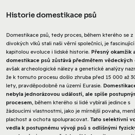
Historie domestikace psů
Domestikace psů, tedy proces, během kterého se z
divokých vlků stali naši věrní společníci, je fascinující
kapitolou evoluce i lidské historie.
Přesný okamžik 
domestikace psů zůstává předmětem vědeckých 
avšak archeologické nálezy a genetické analýzy nazn
že k tomuto procesu došlo zhruba před 15 000 až 3
lety, pravděpodobně na území Eurasie.
Domestikac
nebyla jednorázovou událostí, ale spíše postupn
procesem
, během kterého si lidé vybírali jedince s
žádoucími vlastnostmi, jako je mírnější povaha, menš
plachost a ochota spolupracovat.
Tato selektivní v
vedla k postupnému vývoji psů s odlišnými fyzick