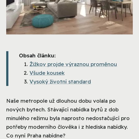
Obsah článku:
Žižkov projde výraznou proměnou
Všude kousek
Vysoký životní standard
Naše metropole už dlouhou dobu volala po
nových bytech. Stávající nabídka bytů z dob
minulého režimu byla naprosto nedostačující pro
potřeby moderního člověka i z hlediska nabídky.
Co nyní Praha nabídne?