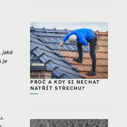
 jaké
A je
PROČ A KDY SI NECHAT
NATŘÍT STŘECHU?
u.
o