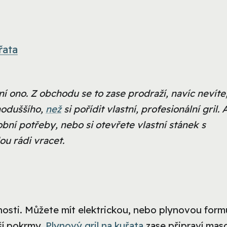
řata
í ono. Z obchodu se to zase prodraží, navíc nevíte,
noduššího,
než
si pořídit vlastní, profesionální gril. 
bní potřeby, nebo si otevřete vlastní stánek s
u rádi vracet.
osti. Můžete mít elektrickou, nebo plynovou form
ší pokrmy.
Plynový gril na kuřata
zase připraví mas