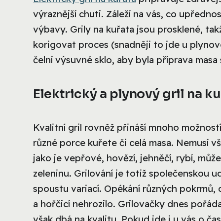
výraznější chuti. Záleží na vás, co upředn
výbavy. Grily na kuřata jsou prosklené, takž
korigovat proces (snadněji to jde u plynové 
čelní výsuvné sklo, aby byla příprava masa
Elektrický a plynový gril na k
Kvalitní gril rovněž přináší mnoho možností
různé porce kuřete či celá masa. Nemusí vša
jako je vepřové, hovězí, jehněčí, rybí, může
zeleninu. Grilování je totiž společenskou ud
spoustu variací. Opékání různých pokrmů,
a hořčicí nehrozilo. Grilovačky dnes pořáda
však dbá na kvalitu. Pokud jde i u vás o č