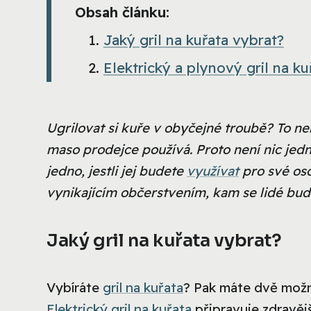
Obsah článku:
Jaký gril na kuřata vybrat?
Elektrický a plynový gril na ku
Ugrilovat si kuře v obyčejné troubě? To nen
maso prodejce používá. Proto není nic jed
jedno, jestli jej budete
využívat
pro své oso
vynikajícím občerstvením, kam se lidé budo
Jaký gril na kuřata vybrat?
Vybíráte
gril na kuřata
? Pak máte dvě možn
Elektrický gril na kuřata
připravuje zdravěj