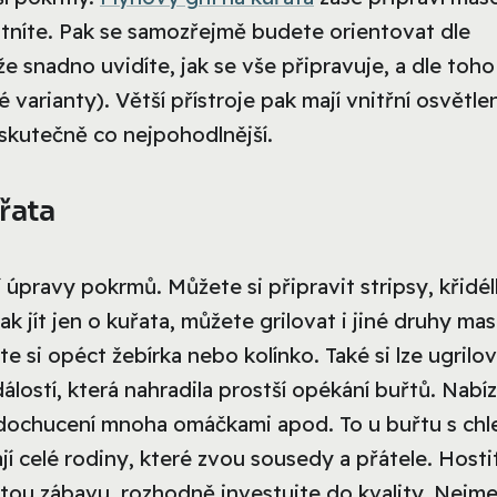
ostníte. Pak se samozřejmě budete orientovat dle
e snadno uvidíte, jak se vše připravuje, a dle toho
varianty). Větší přístroje pak mají vnitřní osvětlen
 skutečně co nejpohodlnější.
uřata
 úpravy pokrmů. Můžete si připravit stripsy, křidél
k jít jen o kuřata, můžete grilovat i jiné druhy mas
te si opéct žebírka nebo kolínko. Také si lze ugrilo
álostí, která nahradila prostší opékání buřtů. Nabíz
 dochucení mnoha omáčkami apod. To u buřtu s ch
jí celé rodiny, které zvou sousedy a přátele. Hosti
astou zábavu, rozhodně investujte do kvality. Nejme