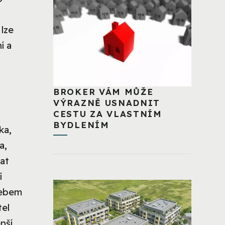
 lze
í a
BROKER VÁM MŮŽE
VÝRAZNĚ USNADNIT
CESTU ZA VLASTNÍM
BYDLENÍM
ka,
a,
vat
í
lebem
tel
nší