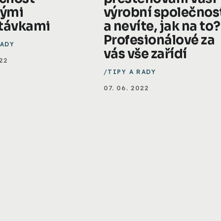
vými
výrobní společnos
távkami
a nevíte, jak na to?
Profesionálové za
RADY
vás vše zařídí
022
TIPY A RADY
07. 06. 2022