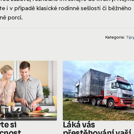
te i v případě klasické rodinné sešlosti či běžného
ně porcí.
Kategorie:
Tipy
te si
Láká vás
cnost
přestěhování vaší