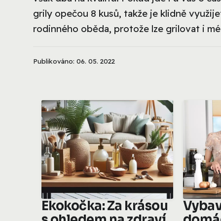
grily opečou 8 kusů, takže je klidně využije
rodinného oběda, protože lze grilovat i mé
Publikováno: 06. 05. 2022
Ekokočka: Za krásou
Vybav
s ohledem na zdraví
domá