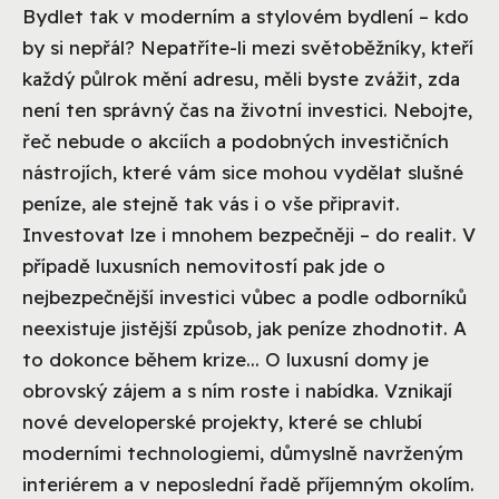
Bydlet tak v moderním a stylovém bydlení – kdo
by si nepřál? Nepatříte-li mezi světoběžníky, kteří
každý půlrok mění adresu, měli byste zvážit, zda
není ten správný čas na životní investici. Nebojte,
řeč nebude o akciích a podobných investičních
nástrojích, které vám sice mohou vydělat slušné
peníze, ale stejně tak vás i o vše připravit.
Investovat lze i mnohem bezpečněji – do realit. V
případě luxusních nemovitostí pak jde o
nejbezpečnější investici vůbec a podle odborníků
neexistuje jistější způsob, jak peníze zhodnotit. A
to dokonce během krize...
O luxusní domy je
obrovský zájem a s ním roste i nabídka. Vznikají
nové developerské projekty, které se chlubí
moderními technologiemi, důmyslně navrženým
interiérem a v neposlední řadě příjemným okolím.