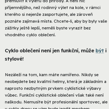
přemluvit k výletu do přírody. A není nic
příjemnějšího, než rodinný výlet na kole, v rámci
kterého si nejenže zasportujete, ale zároveň
poznáte zajímavá místa. Chcete-li, aby by byly vaše
zážitky ještě lepší, neměli byste vyrazit bez
vhodného cyklo oblečení.
Cyklo oblečení není jen funkční, může
být
i
stylové!
Nezáleží na tom, kam máte namířeno. Nikdy se
neobejdete bez kvalitní helmy, která je základním a
naprosto nezbytným prvkem cyklistické výbavy
vůbec. Funkční cyklistické oblečení však také není
naškodu. Nemusíte být profesionální sportovec, ale
v cyklo dresu se vám bude jezdit mnohem