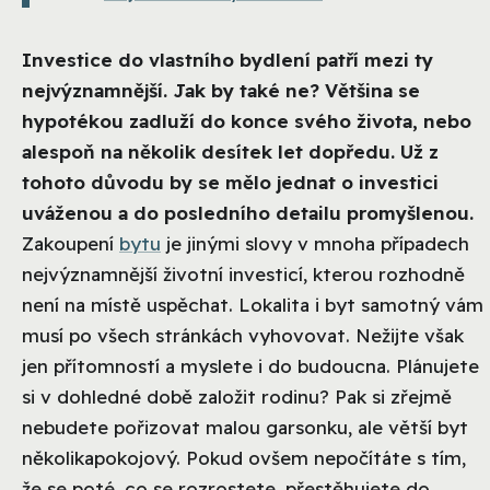
Investice do vlastního bydlení patří mezi ty
nejvýznamnější. Jak by také ne? Většina se
hypotékou zadluží do konce svého života, nebo
alespoň na několik desítek let dopředu. Už z
tohoto důvodu by se mělo jednat o investici
uváženou a do posledního detailu promyšlenou.
Zakoupení
bytu
je jinými slovy v mnoha případech
nejvýznamnější životní investicí, kterou rozhodně
není na místě uspěchat. Lokalita i byt samotný vám
musí po všech stránkách vyhovovat. Nežijte však
jen přítomností a myslete i do budoucna. Plánujete
si v dohledné době založit rodinu? Pak si zřejmě
nebudete pořizovat malou garsonku, ale větší byt
několikapokojový. Pokud ovšem nepočítáte s tím,
že se poté, co se rozrostete, přestěhujete do