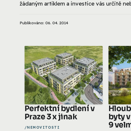
žádaným artiklem a investice vás určitě n
Publikováno: 06. 04. 2014
Perfektní bydlení v
Hloub
Praze 3 x jinak
byty v
9 vel
NEMOVITOSTI