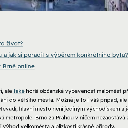
ro život?
u a jak si poradit s výběrem konkrétního bytu?
v Brně online
í, ale
také
horší občanská vybavenost maloměst př
í do většího města. Možná je to i váš případ, ale
 Nevadí, hlavní město není jediným východiskem a 
ká metropole. Brno za Prahou v ničem nezaostává 
výhod velkoměsta a blízkostí krásné přírody.