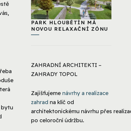
ěstě
vás,
PARK HLOUBĚTÍN MÁ
NOVOU RELAXAČNÍ ZÓNU
ZAHRADNÍ ARCHITEKTI –
třeba
ZAHRADY TOPOL
noduše
terá
Zajišťujeme
návrhy a realizace
zahrad
na klíč od
 bytu
architektonickému návrhu přes realizac
d
po celoroční údržbu.