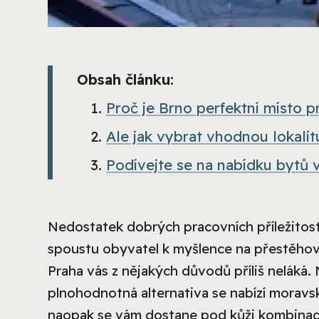
Obsah článku:
Proč je Brno perfektní místo p
Ale jak vybrat vhodnou lokalit
Podívejte se na nabídku bytů 
Nedostatek dobrých pracovních příležitost
spoustu obyvatel k myšlence na přestěhován
Praha vás z nějakých důvodů příliš neláká.
plnohodnotná alternativa se nabízí moravs
naopak se vám dostane pod kůži kombinací 