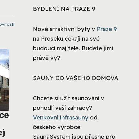
BYDLENÍ NA PRAZE 9
vitosti
Nové atraktivní byty v
Praze 9
na Proseku čekají na své
budoucí majitele. Budete jimi
právě vy?
SAUNY DO VAŠEHO DOMOVA
Chcete si užít saunování v
pohodlí vaší zahrady?
ice
Venkovní infrasauny
od
českého výrobce
ej
SaunaSystem jsou přesně pro