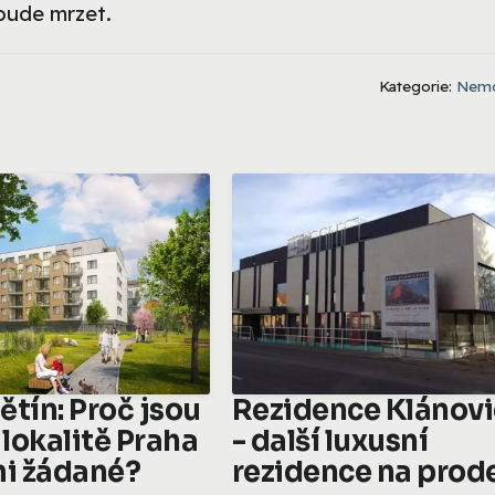
ebude mrzet.
Kategorie:
Nemo
ětín: Proč jsou
Rezidence Klánov
 lokalitě Praha
- další luxusní
mi žádané?
rezidence na prod