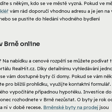
adíte s někým, kdo se ve městě vyzná. Pokud ve m
kléř
vám rád doporučí vhodnou adresu a je jen na 
, nebo se pustíte do hledání vhodného bydlení
v Brně online
? Na nabídku a cenové rozpětí se můžete podívat 
rtálu RealHit.cz. Díky detailnímu vyhledávání jed
 se vám dostupné byty či domy. Pokud se vám něk
te pro bližší prohlídku, využijte kontaktní formulář.
terého vypočítáte případnou hypotéku. Investice do
akonec rozhodnete v Brně nezůstat. O byty je rok o
á a ni v době recese.
Brněnské byty na prodej
jsou