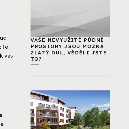
kud
VAŠE NEVYUŽITÉ PŮDNÍ
zíte
PROSTORY JSOU MOŽNÁ
ZLATÝ DŮL, VĚDĚLI JSTE
k vás
TO?
e
se