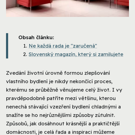
Obsah článku:
Ne každá rada je "zaručená"
Slovenský magazín, který si zamilujete
Zvedání životní úrovně formou zlepšování
vlastního bydlení je nikdy nekončící proces,
kterému se průběžně věnujeme celý život. I vy
pravděpodobně patříte mezi většinu, kterou
nenechá stávající vzezření bydlení chladnými a
snažíte se ho nejrůznějšími způsoby zútulnit.
Způsobů, jak dosáhnout krásnější a praktičtější
domácnosti, je celá řada a inspiraci můžeme