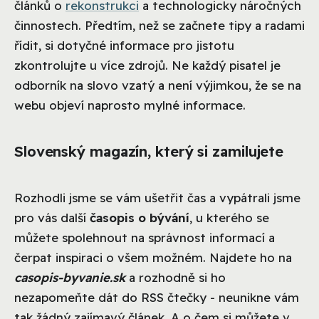
článků o
rekonstrukci
a technologicky náročných
činnostech. Předtím, než se začnete tipy a radami
řídit, si dotyčné informace pro jistotu
zkontrolujte u více zdrojů. Ne každý pisatel je
odborník na slovo vzatý a není výjimkou, že se na
webu objeví naprosto mylné informace.
Slovenský magazín, který si zamilujete
Rozhodli jsme se vám ušetřit čas a vypátrali jsme
pro vás další
časopis o bývání
, u kterého se
můžete spolehnout na správnost informací a
čerpat inspiraci o všem možném. Najdete ho na
casopis-byvanie.sk
a rozhodně si ho
nezapomeňte dát do RSS čtečky - neunikne vám
tak žádný zajímavý článek. A o čem si můžete v