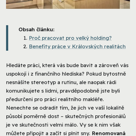
Obsah článku:
Proč pracovat pro velký holding?
Benefity práce v Královských realitách
Hledáte práci, která vás bude bavit a zároveň vás
uspokojí i z finančního hlediska? Pokud bytostně
nesnášíte stereotyp a rutinu, ale naopak rádi
komunikujete s lidmi, pravděpodobně jste byli
předurčeni pro práci realitního makléře.
Nenechte se odradit tím, že jich ve vaší lokalitě
působí poměrně dost – skutečných profesionálů
je ve skutečnosti velmi málo. Vy se k nim však
můžete připojit a začít si plnit sny.
Renomovaná