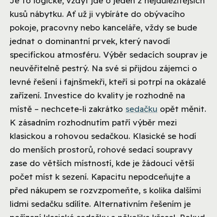
Je to logické, vždyť jde o jeden z nejdůležitějších
kusů nábytku. Ať už ji vybíráte do obývacího
pokoje, pracovny nebo kanceláře, vždy se bude
jednat o dominantní prvek, který navodí
specifickou atmosféru. Výběr sedacích souprav je
neuvěřitelně pestrý. Na své si přijdou zájemci o
levné řešení i fajnšmekři, kteří si potrpí na okázalé
zařízení. Investice do kvality je rozhodně na
místě – nechcete-li zakrátko
sedačku
opět měnit.
K zásadním rozhodnutím patří výběr mezi
klasickou a rohovou sedačkou. Klasické se hodí
do menších prostorů, rohové sedací soupravy
zase do větších místností, kde je žádoucí větší
počet míst k sezení. Kapacitu nepodceňujte a
před nákupem se rozvzpomeňte, s kolika dalšími
lidmi sedačku sdílíte. Alternativním řešením je