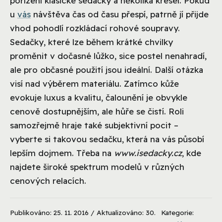
pořízení klasické sedačky a několika křesel. Pokud
u
vás
návštěva čas od času přespí, patrně jí přijde
vhod pohodlí rozkládací rohové soupravy.
Sedačky, které lze během krátké chvilky
proměnit v dočasné lůžko, sice postel nenahradí,
ale pro občasné použití jsou ideální. Další otázka
visí nad výběrem materiálu. Zatímco kůže
evokuje luxus a kvalitu, čalounění je obvykle
cenově dostupnějším, ale hůře se čistí. Roli
samozřejmě hraje také subjektivní pocit –
vyberte si takovou sedačku, která na vás působí
lepším dojmem. Třeba na
www.isedacky.cz
, kde
najdete široké spektrum modelů v různých
cenových relacích.
Publikováno: 25. 11. 2016 / Aktualizováno: 30.
Kategorie: