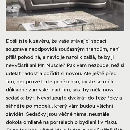
Došli jste k závěru, že vaše stávající sedací
souprava neodpovídá současným trendům, není
příliš pohodlná, a navíc je natolik zašlá, že by ji
nevyčistil ani Mr. Muscle? Pak vám nezbude, než si
udělat radost a pořídit si novou. Ale ještě před
tím, než provětráte peněženku, byste se měli
důkladně zamyslet nad tím, jaká by měla nová
sedačka být. Nevstupujte dvakrát do téže řeky a
sáhněte po modelu, který vám budou všichni
závidět. Sedačky jsou věčné téma, neustále
dokola omílané na portálech o bydlení i v tisku.