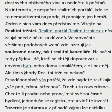
deci svého oblíbeného vína a usedněte k počítači.
Na internetu je nespočet realitních portálů, kde se
to nemovitostmi na prodej či pronájem jen hemží.
Jeden z nich vám dnes představíme. Vítejte na
Realitní tržnici
.
Realitní portál Realitnitrznice.cz
nás
zaujal hned z několika důvodů. Ve srovnání s
většinou podobných webů zde inzerují jak
soukromé osoby, tak i realitní kanceláře
. Na své si
tedy přijdou lidé, kteří se chtějí dopracovat k
novému
bytu
nebo domu s makléřem, ale i bez něj.
Ale tím výhody Realitní tržnice nekončí.
Pravděpodobně
vás
potěší, že zde najdete takříkajíc
„vše pod jednou střechou“. Trochu to rozvedeme...
Chcete-li prodat nebo pronajímat své současné
bydlení, jednoduše se registrujete a vložíte inzerát.
Inzerce je zdarma
a v případě zájmu lze nabídku