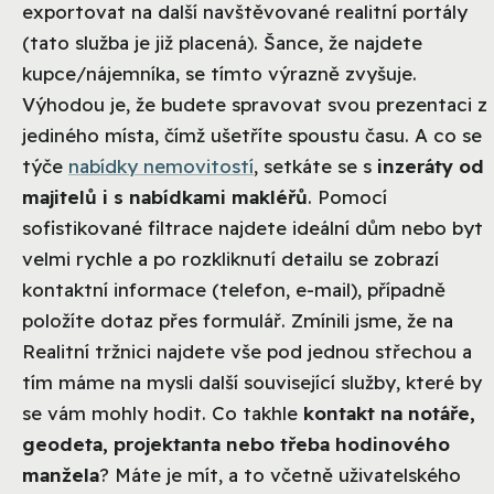
exportovat na další navštěvované realitní portály
(tato služba je již placená). Šance, že najdete
kupce/nájemníka, se tímto výrazně zvyšuje.
Výhodou je, že budete spravovat svou prezentaci z
jediného místa, čímž ušetříte spoustu času. A co se
týče
nabídky nemovitostí
, setkáte se s
inzeráty od
majitelů i s nabídkami makléřů
. Pomocí
sofistikované filtrace najdete ideální dům nebo byt
velmi rychle a po rozkliknutí detailu se zobrazí
kontaktní informace (telefon, e-mail), případně
položíte dotaz přes formulář. Zmínili jsme, že na
Realitní tržnici najdete vše pod jednou střechou a
tím máme na mysli další související služby, které by
se vám mohly hodit. Co takhle
kontakt na notáře,
geodeta, projektanta nebo třeba hodinového
manžela
? Máte je mít, a to včetně uživatelského