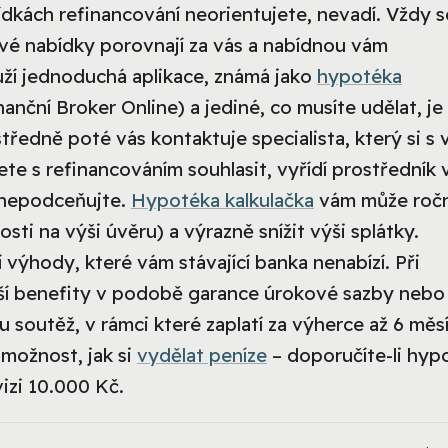
dkách refinancování neorientujete, nevadí. Vždy s
ivé nabídky porovnají za vás a nabídnou vám
uží jednoduchá aplikace, známá jako
hypotéka
nanční Broker Online) a jediné, co musíte udělat, je
tředně poté vás kontaktuje specialista, který si s 
te s refinancováním souhlasit, vyřídí prostředník 
nepodceňujte.
Hypotéka kalkulačka
vám může roč
losti na výši úvěru) a výrazně snížit výši splátky.
 výhody, které vám stávající banka nenabízí. Při
lší benefity v podobě garance úrokové sazby nebo
u soutěž, v rámci které zaplatí za výherce až 6 měs
možnost, jak si
vydělat peníze
– doporučíte-li hyp
izi 10.000 Kč.