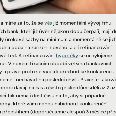
a máte za to, že se
vás
již momentální vývoj trhu
h bank, kteří již úvěr nějakou dobu čerpají, mají 
sly úrokové sazby na minimum a momentálně se jic
dná doba na zařízení nového, ale i refinancování
ávě teď.
K refinancování
hypotéky
se uchylujeme
xace. V novém fixačním období většina bankovních
 a právě proto se vyplatí přechod ke konkurenci.
neměli nechávat na poslední chvíli. Praxe je taková
bí dávají na čas a často je klientům sdělí až 2 až
íci tak nemají dost času na to, aby si případné
výhody, které vám mohou nabídnout konkurenční
ným předstihem (doporučujeme alespoň 3 měsíce pře