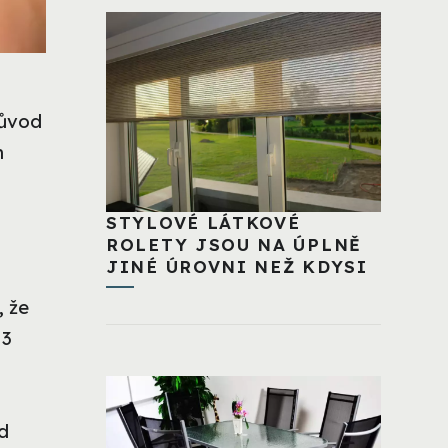
důvod
h
STYLOVÉ LÁTKOVÉ
ROLETY JSOU NA ÚPLNĚ
JINÉ ÚROVNI NEŽ KDYSI
, že
 3
d