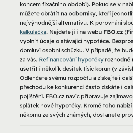
koncem fixačního období). Pokud se v nabí
můžete obrátit na odborníky, kteří jednotl
nejvýhodnější alternativu. K porovnání slo
kalkulačka
. Najdete ji i na webu
FBO.cz
(Fi
vyplnit údaje o stávající hypotéce. Bezpros
domluví osobní schůzku. V případě, že bude
za vás.
Refinancování hypotéky
rozhodně 
ušetřit i několik desítek tisíc korun (v závis
Odlehčete svému rozpočtu a získejte i další
přechodu ke konkurenci často získáte i da
pojištění. FBO.cz navíc připravuje zajímavo
splátek nové hypotéky. Kromě toho nabízí 
někomu ze svých známých, dostanete prov