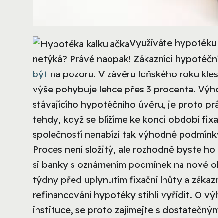
Využíváte hypotéku 
netýká? Právě naopak! Zákazníci hypotéčníc
být
na pozoru. V závěru loňského roku kle
výše pohybuje lehce přes 3 procenta. Výho
stávajícího hypotéčního úvěru, je proto pr
tehdy, když se blížíme ke konci období fi
společností nenabízí tak výhodné podmínky
Proces není složitý, ale rozhodně byste ho 
si banky s oznámením podmínek na nové obdo
týdny před uplynutím fixační lhůty a zákazn
refinancování hypotéky stihli vyřídit. O 
instituce, se proto zajímejte s dostateč