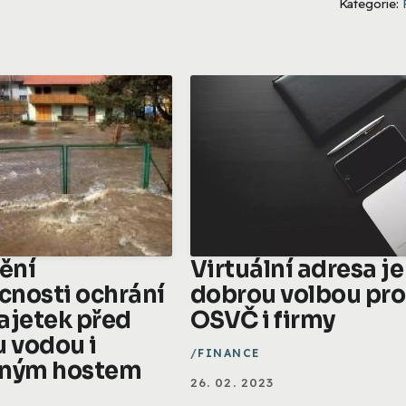
Kategorie:
tění
Virtuální adresa je
nosti ochrání
dobrou volbou pro
ajetek před
OSVČ i firmy
u vodou i
FINANCE
aným hostem
26. 02. 2023