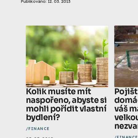
Publikováno: 12. 03. 2013
Kolik musíte mít
Pojiš
naspořeno, abyste si
domác
mohli pořídit vlastní
váš m
bydlení?
velko
nezv
FINANCE
FINANCE