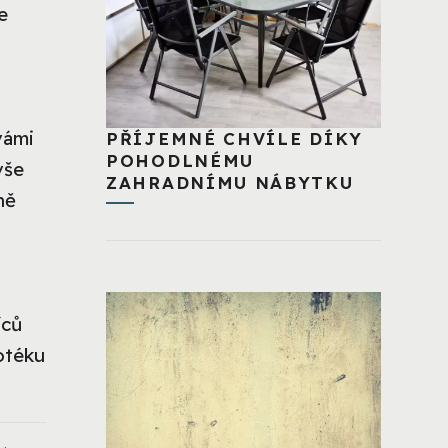
e
vámi
PŘÍJEMNÉ CHVÍLE DÍKY
POHODLNÉMU
vše
ZAHRADNÍMU NÁBYTKU
ně
íců
otéku