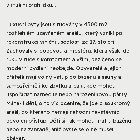
virtuální prohlídku...
Luxusní byty jsou situovány v 4500 m2
rozhlehlém uzavřeném areálu, který vznikl po
rekonstrukci viniční usedlosti ze 17. století.
Zachovaly si dobovou atmosféru, která však jde
ruku v ruce s komfortem a vším, bez čeho se
moderní bydlení neobejde. Obyvatelé a jejich
přátelé mají volný vstup do bazénu a sauny a
samozřejmě i ke zbytku areálu, kde mohou
uspořádat barbecue nebo narozeninovou párty.
Máte-li děti, o to víc oceníte, že jde o soukromý
areál, do kterého nemají náhodní návštěvníci
povolen přístup. Děti si tak mohou hrát u bazénu
nebo na zahradě, aniž byste se o ně museli
obávat.