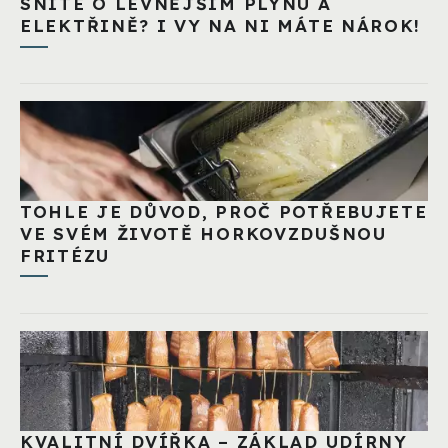
SNÍTE O LEVNĚJŠÍM PLYNU A
ELEKTŘINĚ? I VY NA NI MÁTE NÁROK!
TOHLE JE DŮVOD, PROČ POTŘEBUJETE
VE SVÉM ŽIVOTĚ HORKOVZDUŠNOU
FRITÉZU
KVALITNÍ DVÍŘKA – ZÁKLAD UDÍRNY