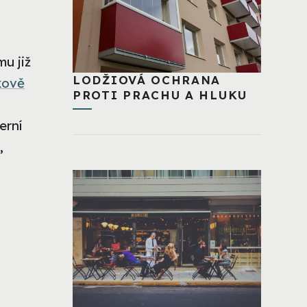
mu již
LODŽIOVÁ OCHRANA
kově
PROTI PRACHU A HLUKU
erní
,
u
,