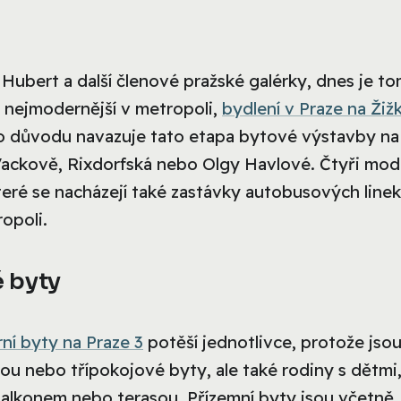
Hubert a další členové pražské galérky, dnes je to
zi nejmodernější v metropoli,
bydlení v Praze na Žiž
ho důvodu navazuje tato etapa bytové výstavby na
a Vackově, Rixdorfská nebo Olgy Havlové. Čtyři mod
eré se nacházejí také zastávky autobusových linek
opoli.
 byty
ní byty na Praze 3
potěší jednotlivce, protože jso
vou nebo třípokojové byty, ale také rodiny s dětmi
alkonem nebo terasou. Přízemní byty jsou včetně