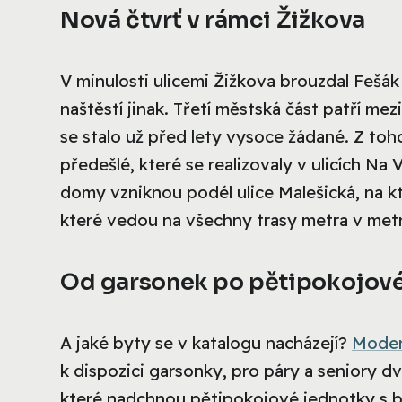
Nová čtvrť v rámci Žižkova
V minulosti ulicemi Žižkova brouzdal Fešák 
naštěstí jinak. Třetí městská část patří me
se stalo už před lety vysoce žádané. Z to
předešlé, které se realizovaly v ulicích N
domy vzniknou podél ulice Malešická, na kt
které vedou na všechny trasy metra v metr
Od garsonek po pětipokojové
A jaké byty se v katalogu nacházejí?
Moder
k dispozici garsonky, pro páry a seniory d
které nadchnou pětipokojové jednotky s b