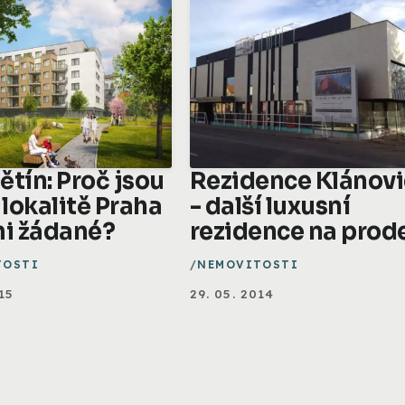
ětín: Proč jsou
Rezidence Klánov
 lokalitě Praha
- další luxusní
mi žádané?
rezidence na prod
TOSTI
NEMOVITOSTI
15
29. 05. 2014