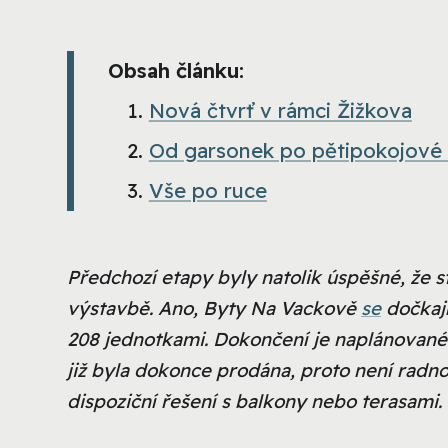
Obsah článku:
Nová čtvrť v rámci Žižkova
Od garsonek po pětipokojové
Vše po ruce
Předchozí etapy byly natolik úspěšné, že s
výstavbě. Ano, Byty Na Vackově
se
dočkají
208 jednotkami. Dokončení je naplánované n
již byla dokonce prodána, proto není radno 
dispoziční řešení s balkony nebo terasami. 