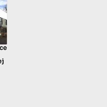
ice
ej