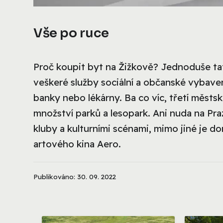
Vše po ruce
Proč koupit byt na Žižkově? Jednoduše ta
veškeré služby sociální a občanské vybaveno
banky nebo lékárny. Ba co víc, třetí městská
množství parků a lesopark. Ani nuda na Pra
kluby a kulturními scénami, mimo jiné je
artového kina Aero.
Publikováno: 30. 09. 2022