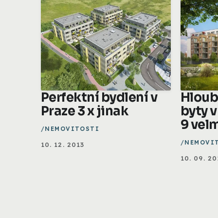
Perfektní bydlení v
Hloub
Praze 3 x jinak
byty v
9 vel
NEMOVITOSTI
NEMOVI
10. 12. 2013
10. 09. 20