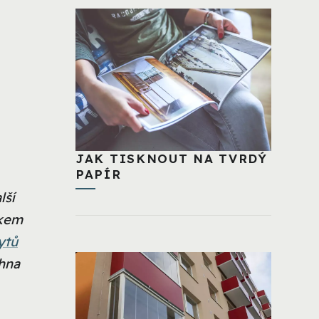
JAK TISKNOUT NA TVRDÝ
PAPÍR
lší
lkem
ytů
chna