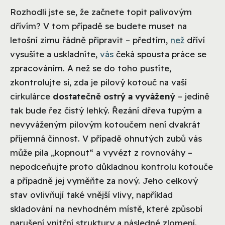
Rozhodli jste se, že začnete topit palivovým
dřívím? V tom případě se budete muset na
letošní zimu řádně připravit – předtím,
než
dříví
vysušíte a uskladníte,
vás
čeká spousta práce se
zpracováním. A než se do toho pustíte,
zkontrolujte si, zda je pilový kotouč na vaší
cirkulárce
dostatečně ostrý a vyvážený
– jedině
tak bude řez čistý lehký.
Řezání dřeva tupým a
nevyváženým pilovým kotoučem není dvakrát
příjemná činnost. V případě ohnutých zubů vás
může pila „kopnout“ a vyvézt z rovnováhy –
nepodceňujte proto důkladnou kontrolu kotouče
a případně jej vyměňte za nový. Jeho celkový
stav ovlivňují také vnější vlivy, například
skladování na nevhodném místě, které způsobí
narušení vnitřní struktury a následné zlomení.