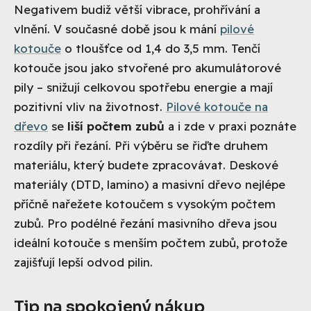
Negativem budiž větší vibrace, prohřívání a
vlnění. V současné době jsou k mání
pilové
kotouče
o tloušťce od 1,4 do 3,5 mm. Tenčí
kotouče jsou jako stvořené pro akumulátorové
pily – snižují celkovou spotřebu energie a mají
pozitivní vliv na životnost.
Pilové kotouče na
dřevo
se
liší počtem zubů
a i zde v praxi poznáte
rozdíly při řezání. Při výběru se řiďte druhem
materiálu, který budete zpracovávat. Deskové
materiály (DTD, lamino) a masivní dřevo nejlépe
příčně nařežete kotoučem s vysokým počtem
zubů. Pro podélné řezání masivního dřeva jsou
ideální kotouče s menším počtem zubů, protože
zajišťují lepší odvod pilin.
Tip na spokojený nákup