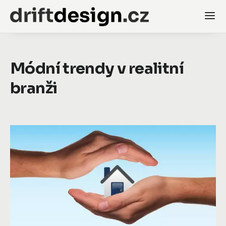
Módní trendy v realitní
branži