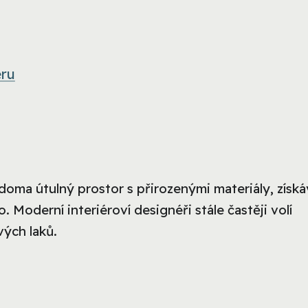
éru
doma útulný prostor s přirozenými materiály, získá
 Moderní interiéroví designéři stále častěji volí
ých laků.