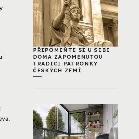
y
PŘIPOMEŇTE SI U SEBE
u
DOMA ZAPOMENUTOU
TRADICI PATRONKY
ČESKÝCH ZEMÍ
í
eva.