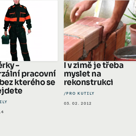
rky -
I v zimě je třeba
rzální pracovní
myslet na
 bez kterého se
rekonstrukci
jdete
PRO KUTILY
ILY
03. 02. 2012
14