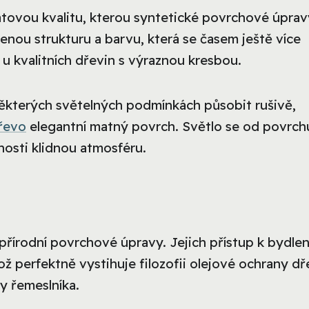
ovou kvalitu, kterou syntetické povrchové úprav
nou strukturu a barvu, která se časem ještě více
u kvalitních dřevin s výraznou kresbou.
 některých světelných podmínkách působit rušivě,
řevo
elegantní matný povrch. Světlo se od povrch
nosti klidnou atmosféru.
 přírodní povrchové úpravy. Jejich přístup k bydlen
což perfektně vystihuje filozofii olejové ochrany dř
y řemeslníka.