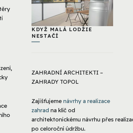
těry
ti
KDYŽ MALÁ LODŽIE
NESTAČÍ
zení,
ZAHRADNÍ ARCHITEKTI –
cky
ZAHRADY TOPOL
Zajišťujeme
návrhy a realizace
nce
zahrad
na klíč od
ního
architektonickému návrhu přes realizac
po celoroční údržbu.