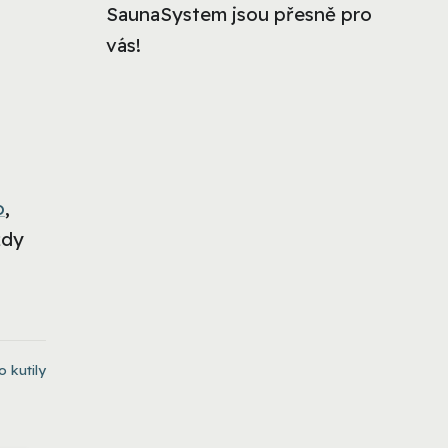
SaunaSystem jsou přesně pro
vás!
o
,
ždy
o kutily