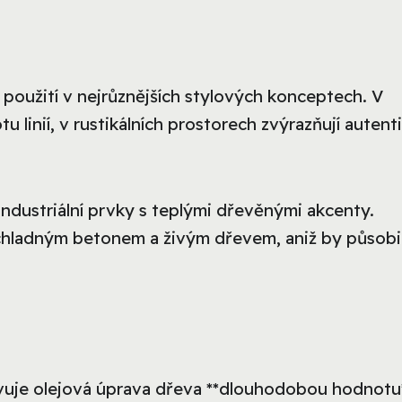
h použití v nejrůznějších stylových konceptech. V
tu linií, v rustikálních prostorech zvýrazňují autent
ndustriální prvky s teplými dřevěnými akcenty.
 chladným betonem a živým dřevem, aniž by působi
vuje olejová úprava dřeva **dlouhodobou hodnotu*