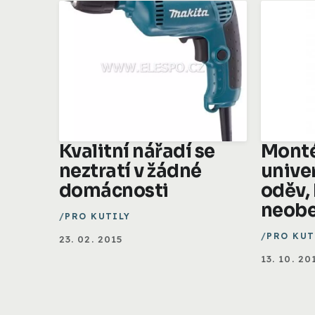
Kvalitní nářadí se
Monté
neztratí v žádné
unive
domácnosti
oděv,
neobe
PRO KUTILY
PRO KUT
23. 02. 2015
13. 10. 20