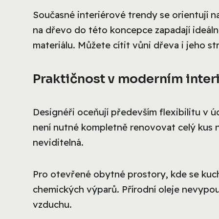
Současné interiérové trendy se orientují na
na dřevo do této koncepce zapadají ideáln
materiálu. Můžete cítit vůni dřeva i jeho s
Praktičnost v moderním inter
Designéři oceňují především flexibilitu v 
není nutné kompletně renovovat celý kus ná
neviditelná.
Pro otevřené obytné prostory, kde se kuch
chemických výparů. Přírodní oleje nevypouš
vzduchu.