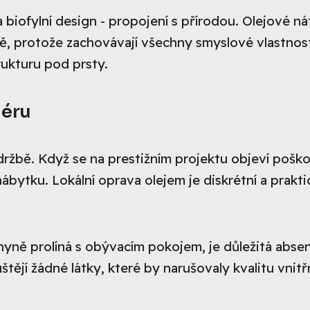
 biofylní design - propojení s přírodou. Olejové ná
ě, protože zachovávají všechny smyslové vlastnos
trukturu pod prsty.
iéru
údržbě. Když se na prestižním projektu objeví poško
bytku. Lokální oprava olejem je diskrétní a prakti
yně prolíná s obývacím pokojem, je důležitá abse
tějí žádné látky, které by narušovaly kvalitu vnitř