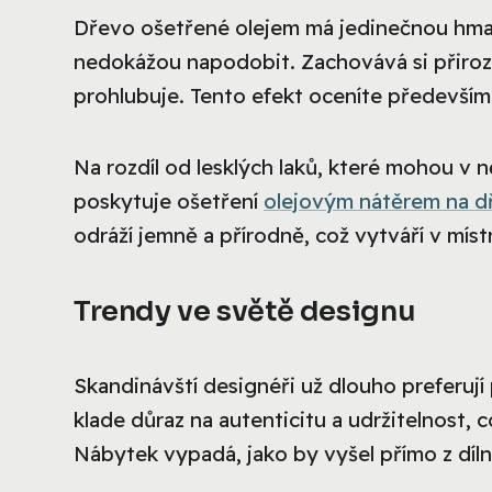
Dřevo ošetřené olejem má jedinečnou hmat
nedokážou napodobit. Zachovává si přiroze
prohlubuje. Tento efekt oceníte především 
Na rozdíl od lesklých laků, které mohou v
poskytuje ošetření
olejovým nátěrem na d
odráží jemně a přírodně, což vytváří v míst
Trendy ve světě designu
Skandinávští designéři už dlouho preferují
klade důraz na autenticitu a udržitelnost, 
Nábytek vypadá, jako by vyšel přímo z díln