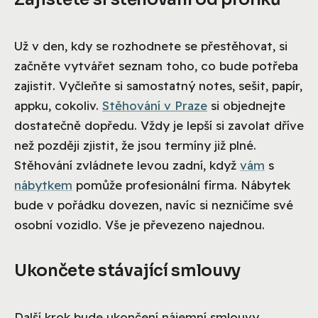
Už v den, kdy se rozhodnete se přestěhovat, si
začněte vytvářet seznam toho, co bude potřeba
zajistit. Vyčleňte si samostatný notes, sešit, papír,
appku, cokoliv.
Stěhování v Praze
si objednejte
dostatečně dopředu. Vždy je lepší si zavolat dříve
než později zjistit, že jsou termíny již plné.
Stěhování zvládnete levou zadní, když
vám
s
nábytkem
pomůže profesionální firma. Nábytek
bude v pořádku dovezen, navíc si nezničíme své
osobní vozidlo. Vše je převezeno najednou.
Ukončete stávající smlouvy
Další krok bude ukončení nájemní smlouvy.